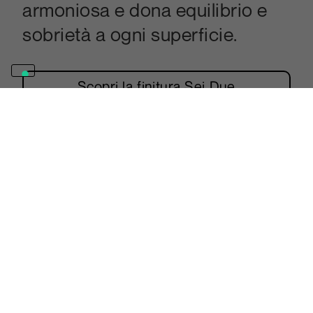
armoniosa e dona equilibrio e
sobrietà a ogni superficie.
Scopri la finitura Sei Due
La tecnologia e l’esperienza che caratterizza
la produzione Abet Laminati ha permesso la
realizzazione di trattamenti superficiali tali da
regalare al laminato, abbinato al decorativo,
un’estetica in sintonia al nostro modo di
percepire le superfici o sensazioni tattili
totalmente nuove.
Altri progetti