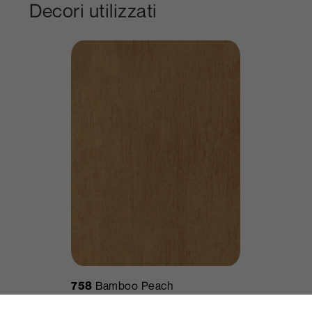
Decori utilizzati
758
Bamboo Peach