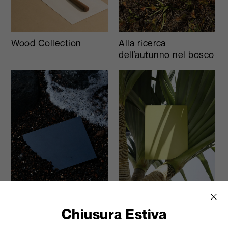
Wood Collection
Alla ricerca
dell’autunno nel bosco
Salutiamo l’estate
Viaggio a Lanzarote
Chiusura Estiva