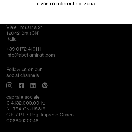
il vostro referente di zona
Abet Laminati S.p.A.
società a socio unico
Viale Industria 21
12042 Bra (CN)
Italia
+39 0172 419111
info@abetlaminati.com
Follow us on our
social channels
capitale sociale
€ 4.132.000,00 i.v.
N. REA CN-115819
C.F. / P.I. / Reg. Imprese Cuneo
00664920048