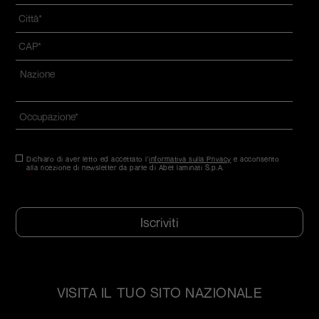
Città
*
CAP
*
Indirizzo
*
Nazione*
Occupazione
*
Consenso
Dichiaro di aver letto ed accettato l'
*
informativa sulla Privacy
e acconsento
alla ricezione di newsletter da parte di Abet laminati S.p.A.
*
CAPTCHA
VISITA IL TUO SITO NAZIONALE