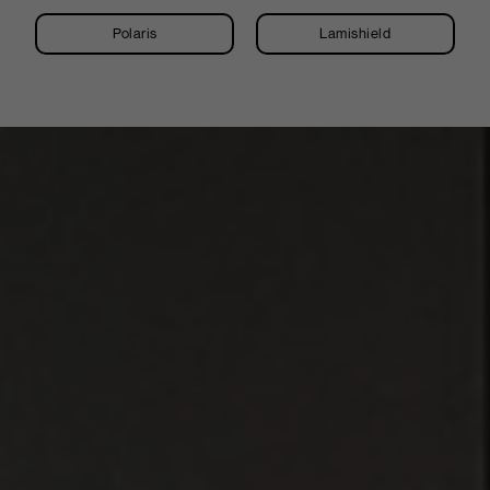
Polaris
Lamishield