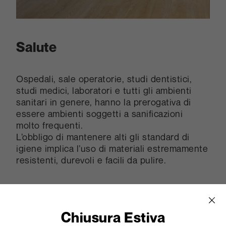
Salute
Ospedali, sale operatorie, studi dentistici,
studi medici, laboratori e tutti gli ambienti
sanitari in genere, hanno la prerogativa di
essere ambienti soggetti a sanificazioni
molto frequenti.
L’obbligo di mantenere alti gli standard di
igiene implica l’uso di materiali estremamente
resistenti, durevoli e facili da pulire.
Chiusura Estiva