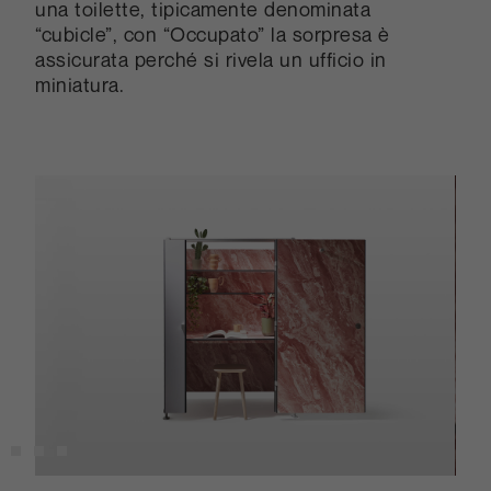
una toilette, tipicamente denominata
“cubicle”, con “Occupato” la sorpresa è
assicurata perché si rivela un ufficio in
miniatura.