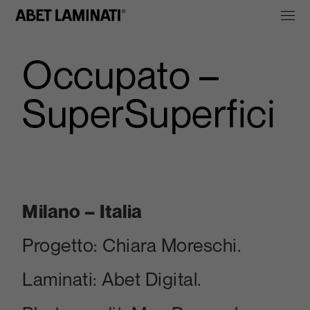
Occupato –
SuperSuperfici
Milano – Italia
Progetto:
Chiara Moreschi.
Laminati:
Abet Digital.