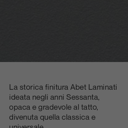
La storica finitura Abet Laminati
ideata negli anni Sessanta,
opaca e gradevole al tatto,
divenuta quella classica e
universale