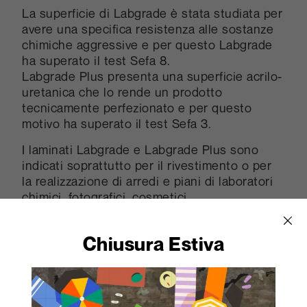
La superficie di Labgrade è stata studiata per
avere una specifica resistenza alle sostanze
chimiche aggressive e per questo Labgrade
ha superato il test Sefa 8.
Labgrade Plus presenta una superficie acrilo-
uretanica che lo rende un prodotto
tecnicamente perfezionato e per questo
motivo ha superato il test Sefa 3.
I laminati Labgrade e Labgrade Plus sono
indicati soprattutto per il rivestimento o per
la realizzazione di arredi e piani di laboratori
chimici, fotografici, cosmetici.
Chiusura Estiva