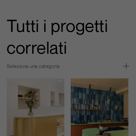
Tutti i progetti
correlati
Seleziona una categoria
Tutti
Retail
Interiors
Top
Furniture
Health
HoReCa