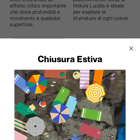
effetto ottico importante
finitura Lucida è ideale
che dona profondità e
per esaltare le
movimento a qualsiasi
sfumature di ogni colore.
superficie.
Chiusura Estiva
Morbida
Satinata
Effetto mat per una
Una superficie setosa,
finitura inconfondibile,
elegantemente e