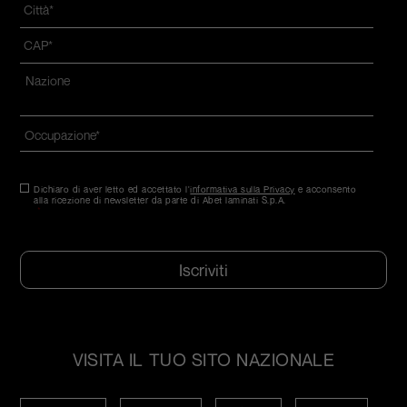
Città
*
CAP
*
Indirizzo
*
Nazione*
Occupazione
*
Consenso
Dichiaro di aver letto ed accettato l'
*
informativa sulla Privacy
e acconsento
alla ricezione di newsletter da parte di Abet laminati S.p.A.
*
CAPTCHA
VISITA IL TUO SITO NAZIONALE