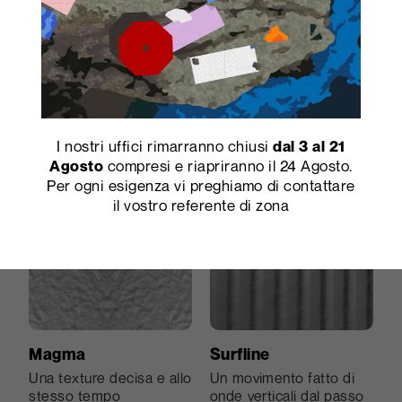
particolarmente
dolcemente cangiante,
piacevole al tatto; la
un effetto
concretizzazione del
indefinitamente graffiato
significato del suo nome.
e tridimensionale.
I nostri uffici rimarranno chiusi
dal 3 al 21
compresi e riapriranno il 24 Agosto.
Agosto
Per ogni esigenza vi preghiamo di contattare
il vostro referente di zona
Magma
Surfline
Una texture decisa e allo
Un movimento fatto di
stesso tempo
onde verticali dal passo