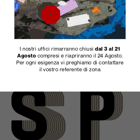
Stratificato HPL, Print HPL, Metalleido: dietro
a questi nomi si nascondono tutte le qualità
di superfici che garantiscono un’elevata
resistenza a molti agenti chimici e ai solventi
organici, un’ottima durata nel tempo, ma
anche l’assenza di costi di manutenzione.
Con la vastissima gamma di decori disponibili,
I nostri uffici rimarranno chiusi
dal 3 al 21
le superfici Abet Laminati contribuiscono ad
compresi e riapriranno il 24 Agosto.
Agosto
esaltare l’estetica e il design di ogni
Per ogni esigenza vi preghiamo di contattare
ambiente.
il vostro referente di zona