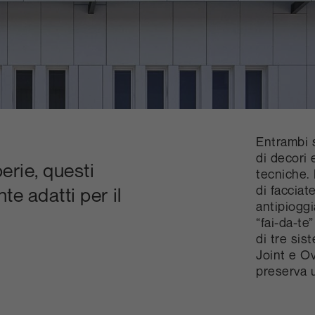
Entrambi 
di decori 
perie, questi
tecniche. 
di facciat
e adatti per il
antipiogg
“fai-da-te
di tre sis
Joint e O
preserva u