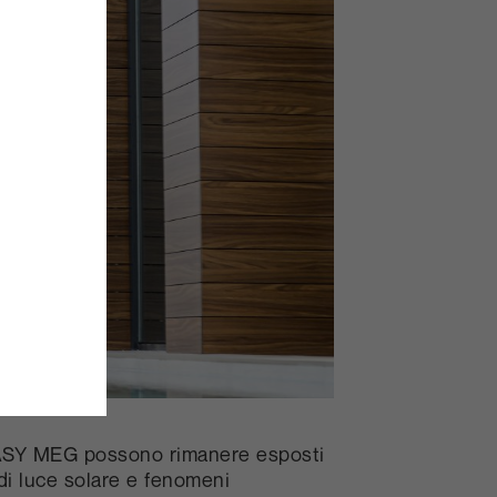
SY MEG possono rimanere esposti
 di luce solare e fenomeni