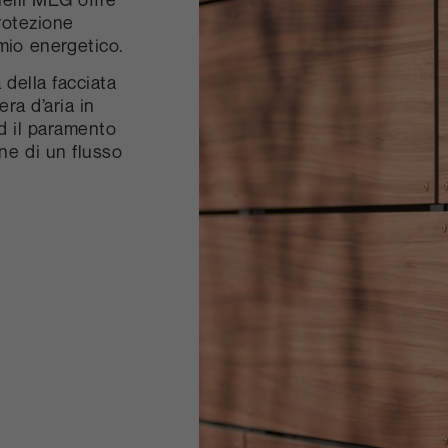
protezione
rmio energetico.
a della facciata
ra d’aria in
ed il paramento
ne di un flusso