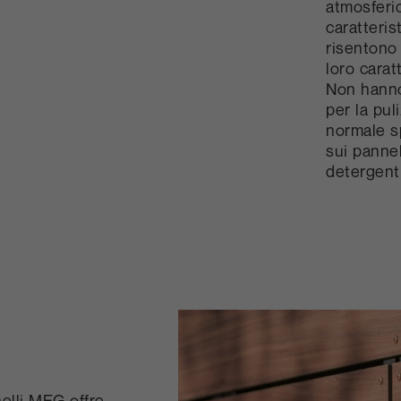
atmosferic
caratterist
risentono 
loro carat
Non hanno
per la pul
normale s
sui panne
detergenti
nelli MEG offre