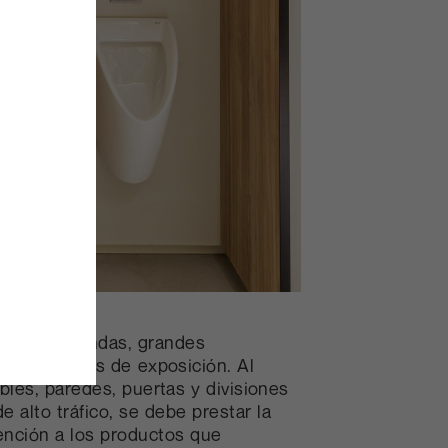
hoteles, tiendas, grandes
, pabellones de exposición. Al
bles, paredes, puertas y divisiones
e alto tráfico, se debe prestar la
ención a los productos que