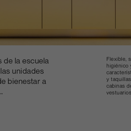
Flexible, 
s de la escuela
higiénico
 las unidades
caracterís
y taquilla
de bienestar a
cabinas d
…
vestuario