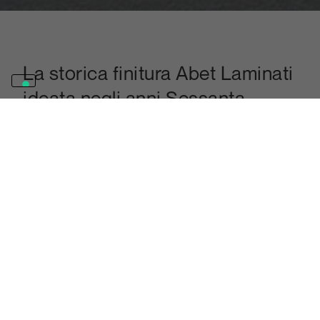
La storica finitura Abet Laminati
ideata negli anni Sessanta,
opaca e gradevole al tatto,
divenuta quella classica e
universale del laminato.
Scopri la finitura SEI
La tecnologia e l’esperienza che
caratterizza la produzione Abet