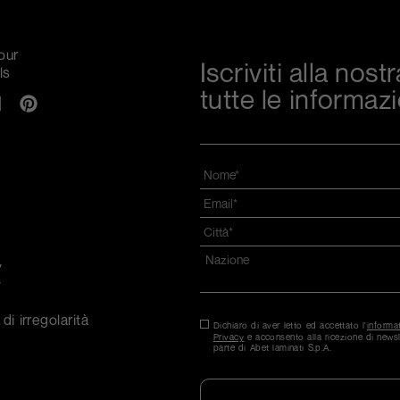
our
Iscriviti alla nos
ls
tutte le informazi
Nome
*
Email
*
Città
*
Indirizzo
*
y
y
Nazione*
di irregolarità
Consenso
Dichiaro di aver letto ed accettato l'
*
informat
Privacy
e acconsento alla ricezione di newsl
parte di Abet laminati S.p.A.