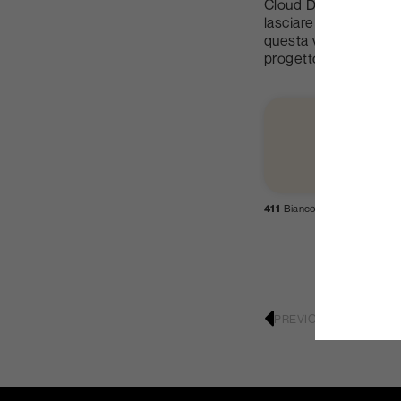
Cloud Dancer non è sol
lasciare emergere nuo
questa visione trasfo
progetto.
411
Bianco
406
Bianc
Primavera
PREVIOUS