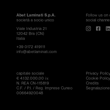
Abet Laminati S.p.A.
Follow us on 
società a socio unico
social channe
Viale Industria 21
12042 Bra (CN)
Italia
+39 0172 419111
info@abetlaminati.com
capitale sociale
Privacy Polic
€ 4.132.000,00 i.v.
Cookie Polic
N. REA CN-115819
Credits
C.F. / P.I. / Reg. Imprese Cuneo
Segnalazione 
00664920048