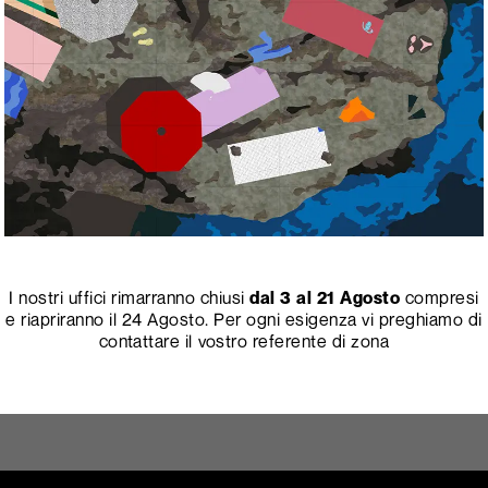
o una tonalità, ma un invito: rallentare, respirare,
ve prospettive. I laminati bianchi Abet amplificano
rmando il messaggio Pantone® in materiali pronti per il
o
405
Bianco
410
Bianco
810
Mini
Porcellana
Ghiaccio
Bianco
I nostri uffici rimarranno chiusi
dal 3 al 21 Agosto
compresi
e riapriranno il 24 Agosto. Per ogni esigenza vi preghiamo di
contattare il vostro referente di zona
NEXT