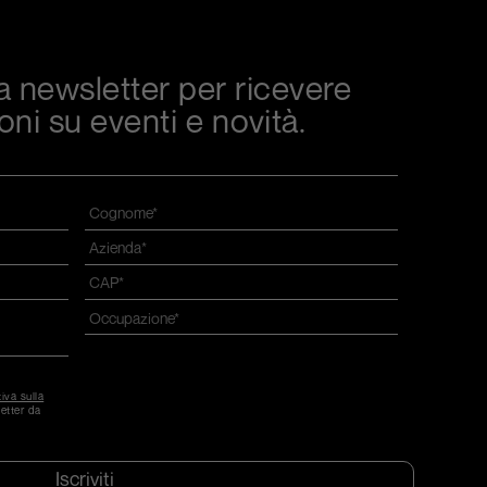
tra newsletter per ricevere
oni su eventi e novità.
Cognome
*
Azienda
*
CAP
*
Occupazione
*
CAPTCHA
iva sulla
etter da