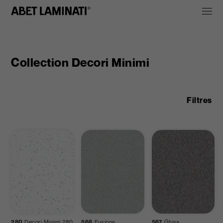
Collection Decori Minimi
Filtres
Papier
Sei
Zodia
280
Decori Minimi 280
568
Fusione
567
Ghisa