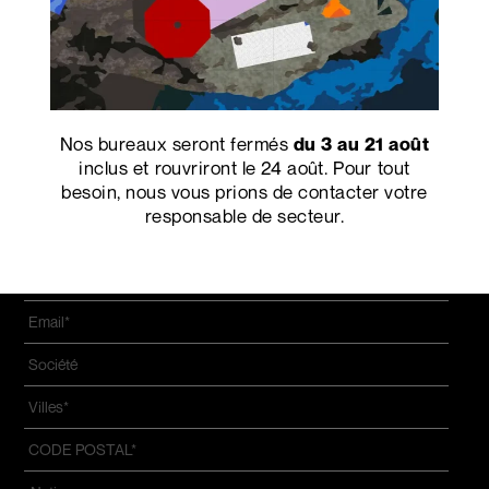
lettre d'information pour
recevoir toutes les
informations sur les
événements et les
nouvelles.
Nos bureaux seront fermés
du 3 au 21 août
inclus et rouvriront le 24 août. Pour tout
besoin, nous vous prions de contacter votre
responsable de secteur.
Prénom
*
Nom
*
Email
*
Azienda
*
Villes
*
CODE
POSTAL
*
Adresse
*