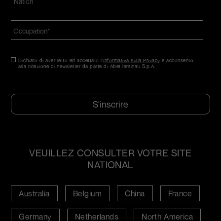
Nazione*
Occupation
*
Consentement
Dichiaro di aver letto ed accettato l'
*
informativa sulla Privacy
e acconsento
alla ricezione di newsletter da parte di Abet laminati S.p.A.
*
CAPTCHA
VEUILLEZ CONSULTER VOTRE SITE
NATIONAL
Australia
Belgium
China
France
Germany
Netherlands
North America