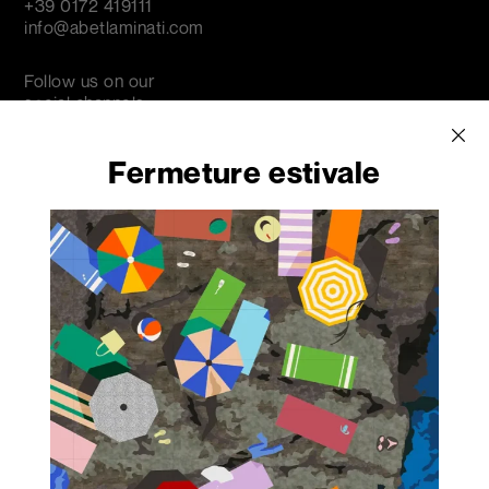
+39 0172 419111
info@abetlaminati.com
Follow us on our
social channels
Fermeture estivale
capitale sociale
€ 4.132.000,00 i.v.
N. REA CN-115819
C.F. / P.I. / Reg. Imprese Cuneo
00664920048
Privacy Policy
Cookie Policy
Crédits
Dénonciation
Inscrivez-vous à notre