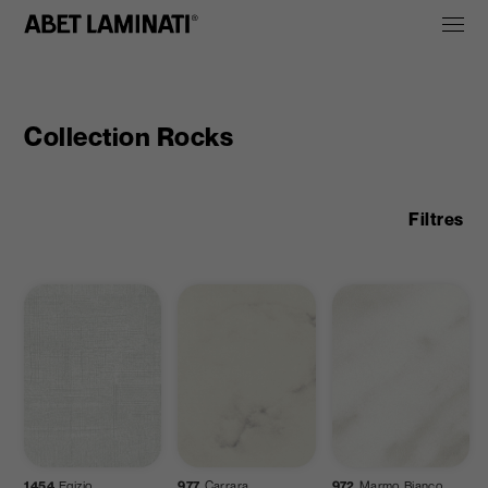
Collection Rocks
Filtres
Cross
Dharma
Geo
1454
Egizio
977
Carrara
972
Marmo Bianco