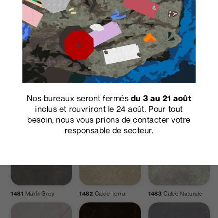
1478
Iberica Chiara
1479
Iberica Cenere
1480
Marfil Ivory
Nos bureaux seront fermés
du 3 au 21 août
inclus et rouvriront le 24 août. Pour tout
besoin, nous vous prions de contacter votre
responsable de secteur.
1481
Marfil Grey
1482
Calce Terra
1483
Calce Naturale