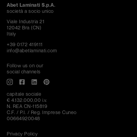
Abet Laminati S.p.A.
società a socio unico
Viale Industria 21
12042 Bra (CN)
Italy
+39 0172 419111
info@abetlaminati.com
Follow us on our
social channels
capitale sociale
€ 4.132.000,00 i.v.
N. REA CN-115819
C.F. / P.I. / Reg. Imprese Cuneo
00664920048
Privacy Policy