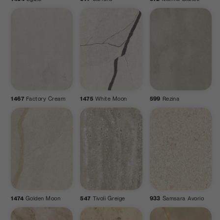
1467
Factory Cream
1475
White Moon
599
Rezina
1474
Golden Moon
547
Tivoli Greige
933
Samsara Avorio