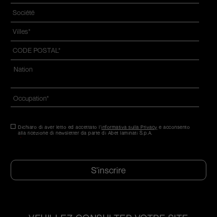
Azienda
*
Villes
*
CODE
POSTAL
*
Adresse
*
Nazione*
Occupation
*
Consentement
Dichiaro di aver letto ed accettato l'
*
informativa sulla Privacy
e acconsento
alla ricezione di newsletter da parte di Abet laminati S.p.A.
*
CAPTCHA