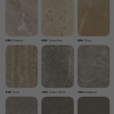
585
Dolomia
580
Travertino
584
Onyx
546
Tivoli
1451
Urban Style
1464
Emperor