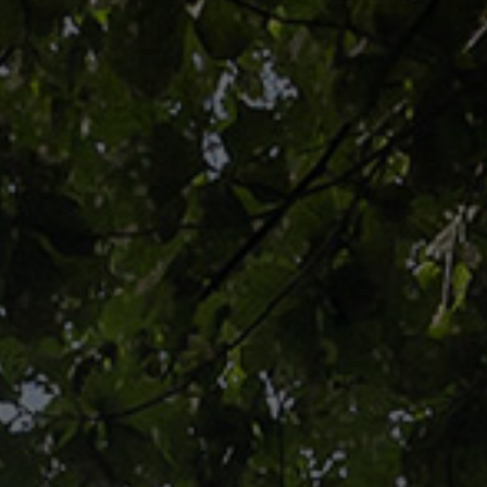
M1 Emission - Certificate
Abet Laminati HPL (High Pressure decorative
Laminate), fabriqué à Bra (CN, Italie), grâce à ses
propriétés, peut contribuer à l’obtention de points de
crédit dans le système LEED.
LEED