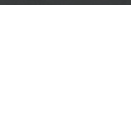
Projets
Just a few projects with the
Furniture category applications.
Be inspired by projects and
ideas that have used Abet
Laminati solutions to their best
advantage.