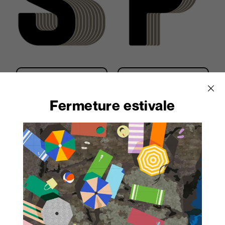
Stratificato HPL
Print HPL
Fermeture estivale
Polaris
Diafos