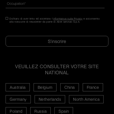
Occupation
*
Consentement
Dichiaro di aver letto ed accettato l'
*
informativa sulla Privacy
e acconsento
alla ricezione di newsletter da parte di Abet laminati S.p.A.
*
CAPTCHA
VEUILLEZ CONSULTER VOTRE SITE
NATIONAL
Australia
Belgium
China
France
Germany
Netherlands
North America
Poland
Russia
Spain