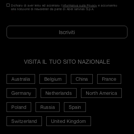
Consenso
Dichiaro di aver letto ed accettato l'
*
informativa sulla Privacy
e acconsento
alla ricezione di newsletter da parte di Abet laminati S.p.A.
*
CAPTCHA
VISITA IL TUO SITO NAZIONALE
Australia
Belgium
China
France
Germany
Netherlands
North America
Poland
Russia
Spain
Switzerland
United Kingdom