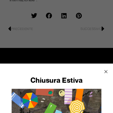
PRECEDENTE
SUCCESSIVO
Abet Laminati S.p.A.
società a socio unico
Chiusura Estiva
Viale Industria 21
12042 Bra (CN)
Italia
+39 0172 419111
info@abetlaminati.com