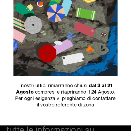
Follow us on our
social channels
capitale sociale
€ 4.132.000,00 i.v.
N. REA CN-115819
C.F. / P.I. / Reg. Imprese Cuneo
00664920048
Privacy Policy
Cookie Policy
I nostri uffici rimarranno chiusi
dal 3 al 21
Credits
Segnalazione di irregolarità
compresi e riapriranno il 24 Agosto.
Agosto
Per ogni esigenza vi preghiamo di contattare
il vostro referente di zona
Iscriviti alla nostra
newsletter per ricevere
tutte le informazioni su