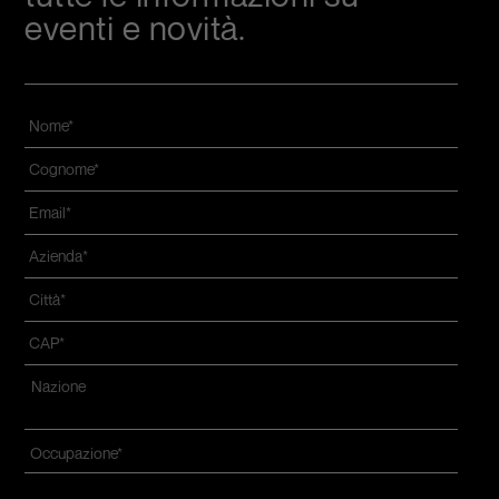
eventi e novità.
Nome
*
Cognome
*
Email
*
Azienda
*
Città
*
CAP
*
Indirizzo
*
Nazione*
Occupazione
*