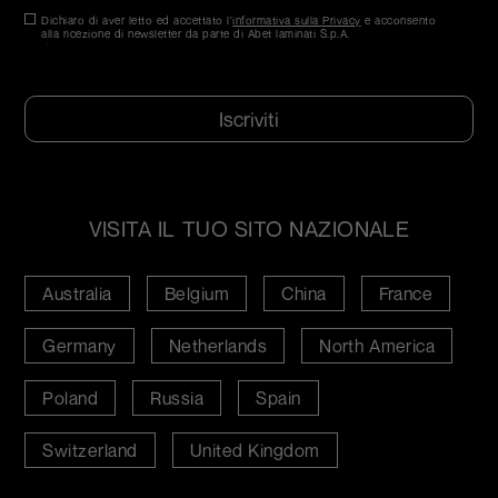
Consenso
Dichiaro di aver letto ed accettato l'
*
informativa sulla Privacy
e acconsento
alla ricezione di newsletter da parte di Abet laminati S.p.A.
*
CAPTCHA
VISITA IL TUO SITO NAZIONALE
Australia
Belgium
China
France
Germany
Netherlands
North America
Poland
Russia
Spain
Switzerland
United Kingdom