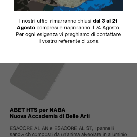
atmosferici e alla luce solare.
ZONA TORTONA
Via Tortona
I nostri uffici rimarranno chiusi
dal 3 al 21
compresi e riapriranno il 24 Agosto.
Agosto
Per ogni esigenza vi preghiamo di contattare
il vostro referente di zona
ABET HTS
per NABA
Nuova Accademia di Belle Arti
ESACORE AL AN e ESACORE AL ST, i pannelli
sandwich composti da un’anima alveolare in alluminio