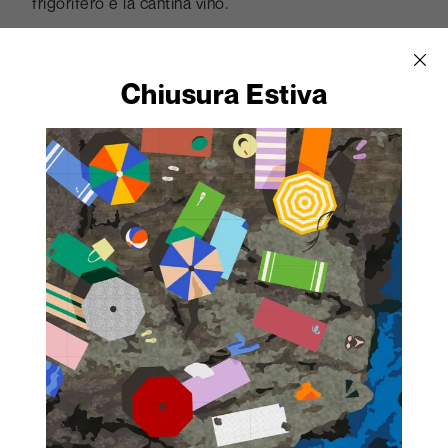
frigorifero e la cantina vino.
SIGNATURE KITCHEN SUITE
Via Manzoni, 47
Chiusura Estiva
STUDIO ABOUT
per TORTONA ROCKS
L’intera segnaletica di Zona Tortona è realizzata con
i pannelli MEG-H, altamente resistente agli agenti