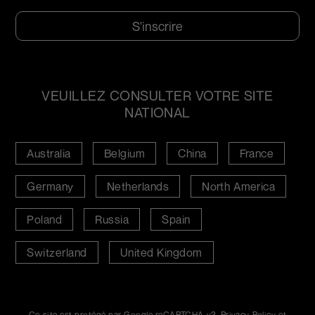
VEUILLEZ CONSULTER VOTRE SITE
NATIONAL
Australia
Belgium
China
France
Germany
Netherlands
North America
Poland
Russia
Spain
Switzerland
United Kingdom
Ce site est protégé par Google reCAPTCHA v3,
Privacy Policy
et