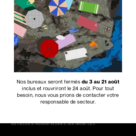
Prénom
*
Nom
*
Email
*
Azienda
*
Villes
*
CODE
POSTAL
*
Nos bureaux seront fermés
Adresse
*
du 3 au 21 août
inclus et rouvriront le 24 août. Pour tout
besoin, nous vous prions de contacter votre
Nazione*
Occupation
*
responsable de secteur.
Consentement
Dichiaro di aver letto ed accettato l'
*
informativa sulla Privacy
e acconsento
alla ricezione di newsletter da parte di Abet laminati S.p.A.
*
CAPTCHA