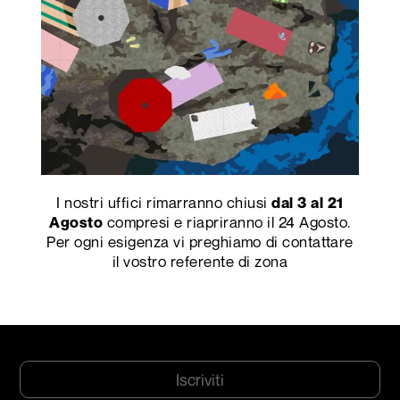
Cognome
*
Email
*
Azienda
*
Città
*
CAP
*
Indirizzo
*
I nostri uffici rimarranno chiusi
dal 3 al 21
compresi e riapriranno il 24 Agosto.
Agosto
Nazione*
Occupazione
*
Per ogni esigenza vi preghiamo di contattare
il vostro referente di zona
Consenso
Dichiaro di aver letto ed accettato l'
*
informativa sulla Privacy
e acconsento
alla ricezione di newsletter da parte di Abet laminati S.p.A.
*
CAPTCHA