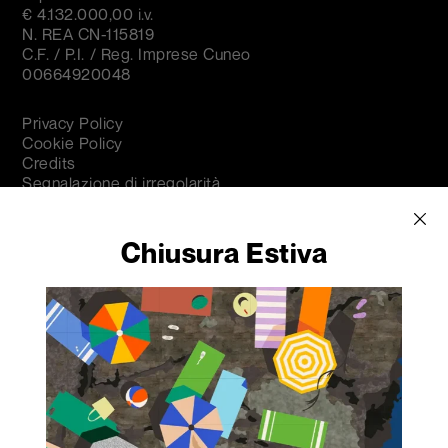
€ 4.132.000,00 i.v.
N. REA CN-115819
C.F. / P.I. / Reg. Imprese Cuneo
00664920048
Privacy Policy
Cookie Policy
Credits
Segnalazione di irregolarità
Iscriviti alla nostra
Chiusura Estiva
newsletter per ricevere
tutte le informazioni su
eventi e novità.
Nome
*