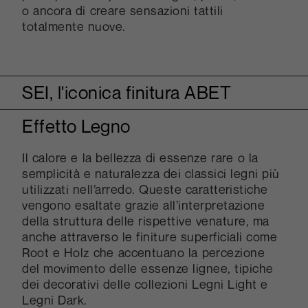
o ancora di creare sensazioni tattili
totalmente nuove.
SEI, l'iconica finitura ABET
Effetto Legno
La numero SEI è l’iconica finitura Abet
Laminati, quella che ormai caratterizza la
specificità del laminato. Nata negli anni
Il calore e la bellezza di essenze rare o la
Sessanta al sesto tentativo di ricerca, è
semplicità e naturalezza dei classici legni più
opaca con un grado di rugosità tale da
utilizzati nell’arredo. Queste caratteristiche
renderla particolarmente gradevole al tatto e
vengono esaltate grazie all’interpretazione
molto pratica in ogni suo utilizzo.
della struttura delle rispettive venature, ma
anche attraverso le finiture superficiali come
Root e Holz che accentuano la percezione
del movimento delle essenze lignee, tipiche
dei decorativi delle collezioni Legni Light e
Legni Dark.