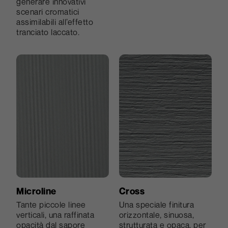
generare innovativi
utilizzo.
scenari cromatici
assimilabili all’effetto
tranciato laccato.
Microline
Cross
Tante piccole linee
Una speciale finitura
verticali, una raffinata
orizzontale, sinuosa,
opacità dal sapore
strutturata e opaca, per