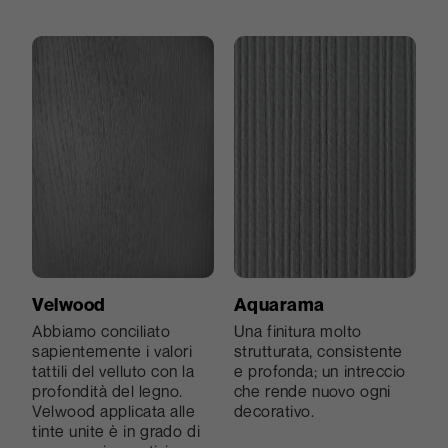
Sei
La numero SEI è
l’iconica finitura Abet
Laminati, quella che
ormai caratterizza la
specificità del laminato.
Velwood
Aquarama
Nata negli anni Sessanta
Abbiamo conciliato
Una finitura molto
al sesto tentativo di
sapientemente i valori
strutturata, consistente
ricerca, è opaca con un
tattili del velluto con la
e profonda; un intreccio
grado di rugosità tale da
profondità del legno.
che rende nuovo ogni
renderla particolarmente
Velwood applicata alle
decorativo.
gradevole al tatto e
tinte unite è in grado di
molto pratica in ogni suo