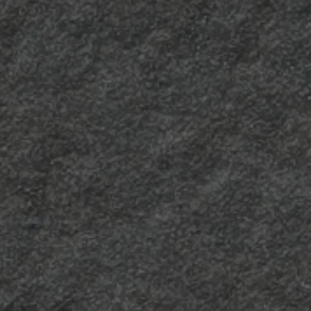
Longline
È caratterizzata da linee
verticali irregolari molto
visibili che esaltano
perfettamente l’aspetto
dei decorativi.