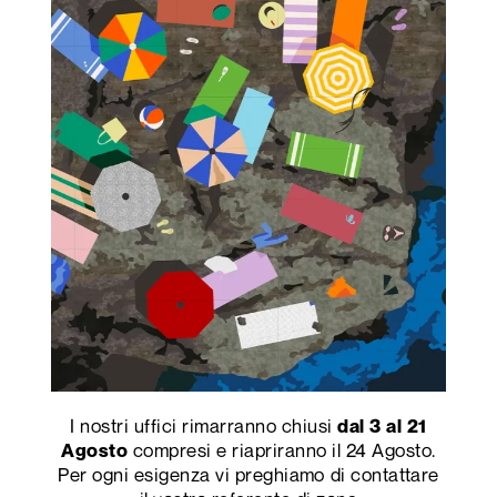
incessante di piccolo
linguaggio deciso,
incisioni, un effetto
attraverso segni che
asimmetrico e discreto
rimandano
che rende dinamica ogni
inequivocabilmente
superficie.
all’essenza lignea,
trasmettendo
immediatamente, tramite
il tatto e la vista, calore
ed energia.
I nostri uffici rimarranno chiusi
dal 3 al 21
compresi e riapriranno il 24 Agosto.
Agosto
Per ogni esigenza vi preghiamo di contattare