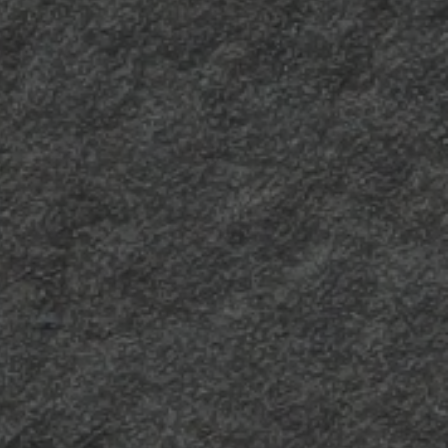
Longline
È caratterizzata da linee
verticali irregolari molto
visibili che esaltano
perfettamente l’aspetto
dei decorativi.