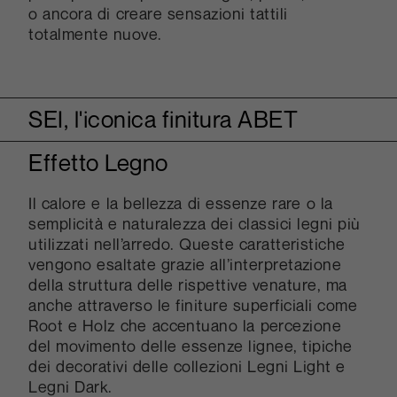
o ancora di creare sensazioni tattili
totalmente nuove.
SEI, l'iconica finitura ABET
Effetto Legno
La numero SEI è l’iconica finitura Abet
Laminati, quella che ormai caratterizza la
specificità del laminato. Nata negli anni
Il calore e la bellezza di essenze rare o la
Sessanta al sesto tentativo di ricerca, è
semplicità e naturalezza dei classici legni più
opaca con un grado di rugosità tale da
utilizzati nell’arredo. Queste caratteristiche
renderla particolarmente gradevole al tatto e
vengono esaltate grazie all’interpretazione
molto pratica in ogni suo utilizzo.
della struttura delle rispettive venature, ma
anche attraverso le finiture superficiali come
Root e Holz che accentuano la percezione
del movimento delle essenze lignee, tipiche
dei decorativi delle collezioni Legni Light e
Legni Dark.