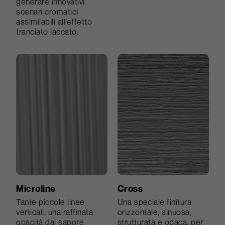
generare innovativi
utilizzo.
scenari cromatici
assimilabili all’effetto
tranciato laccato.
Microline
Cross
Tante piccole linee
Una speciale finitura
verticali, una raffinata
orizzontale, sinuosa,
opacità dal sapore
strutturata e opaca, per