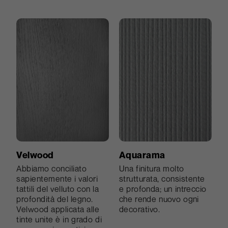
Sei
La numero SEI è
l’iconica finitura Abet
Laminati, quella che
ormai caratterizza la
specificità del laminato.
Velwood
Aquarama
Nata negli anni Sessanta
Abbiamo conciliato
Una finitura molto
al sesto tentativo di
sapientemente i valori
strutturata, consistente
ricerca, è opaca con un
tattili del velluto con la
e profonda; un intreccio
grado di rugosità tale da
profondità del legno.
che rende nuovo ogni
renderla particolarmente
Velwood applicata alle
decorativo.
gradevole al tatto e
tinte unite è in grado di
molto pratica in ogni suo