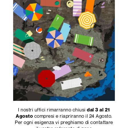
incessante di piccolo
linguaggio deciso,
incisioni, un effetto
attraverso segni che
asimmetrico e discreto
rimandano
che rende dinamica ogni
inequivocabilmente
superficie.
all’essenza lignea,
trasmettendo
immediatamente, tramite
il tatto e la vista, calore
ed energia.
I nostri uffici rimarranno chiusi
dal 3 al 21
compresi e riapriranno il 24 Agosto.
Agosto
Per ogni esigenza vi preghiamo di contattare