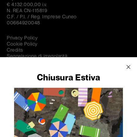
€ 4.132.000,00 i.v.
N. REA CN-115819
C.F. / P.I. / Reg. Imprese Cuneo
00664920048
Privacy Policy
Cookie Policy
Credits
Segnalazione di irregolarità
Iscriviti alla nostra
Chiusura Estiva
newsletter per ricevere
tutte le informazioni su
eventi e novità.
Nome
*