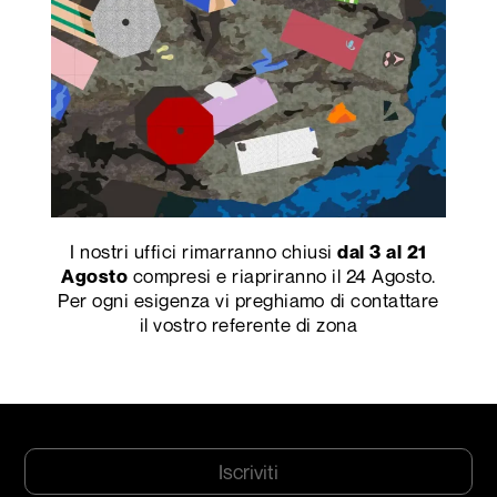
Cognome
*
Email
*
Azienda
*
Città
*
CAP
*
Indirizzo
*
I nostri uffici rimarranno chiusi
dal 3 al 21
compresi e riapriranno il 24 Agosto.
Agosto
Nazione*
Occupazione
*
Per ogni esigenza vi preghiamo di contattare
il vostro referente di zona
Consenso
Dichiaro di aver letto ed accettato l'
*
informativa sulla Privacy
e acconsento
alla ricezione di newsletter da parte di Abet laminati S.p.A.
*
CAPTCHA