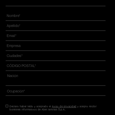
Nombre
*
Apellido
*
Email
*
Azienda
*
Ciudades
*
CÓDIGO
POSTAL
*
Dirección
*
Nazione*
Ocupación
*
Consentimiento
Declaro haber leído y aceptado el
*
Aviso de privacidad
y acepto recibir
boletines informativos de Abet laminati S.p.A..
*