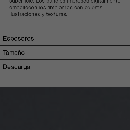
superficie. Los paneles impresos digitalmente
embellecen los ambientes con colores,
ilustraciones y texturas.
Espesores
Tamaño
Descarga
Abet Digital -
Catálogo
Abet Digital
Guidelines
Abet Digital -
Informative product
sheet