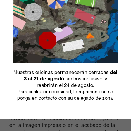
Nuestras oficinas permanecerán cerradas
del
Amueblar espacios privados
, ambos inclusive, y
3 al 21 de agosto
reabrirán el 24 de agosto.
pero también comunicar en
Para cualquier necesidad, le rogamos que se
áreas públicas.
ponga en contacto con su delegado de zona.
Para amueblar o comunicar, Abet Digital
ofrece muchas soluciones diferentes, ya sea
en la imagen impresa o en el acabado de la