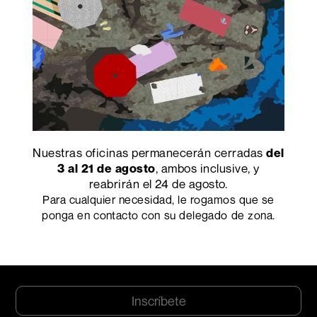
Apellido
*
Email
*
Azienda
*
Ciudades
*
CÓDIGO
POSTAL
*
Dirección
*
Nuestras oficinas permanecerán cerradas
del
, ambos inclusive, y
3 al 21 de agosto
Nazione*
reabrirán el 24 de agosto.
Ocupación
*
Para cualquier necesidad, le rogamos que se
ponga en contacto con su delegado de zona.
Consentimiento
Declaro haber leído y aceptado el
*
Aviso de privacidad
y acepto recibir
boletines informativos de Abet laminati S.p.A..
*
CAPTCHA