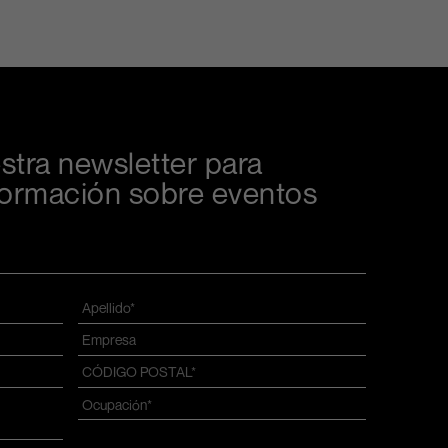
stra newsletter para
información sobre eventos
Apellido
*
Azienda
*
CÓDIGO
POSTAL
*
Ocupación
*