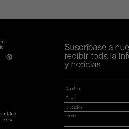
our
Suscríbase a nue
ls
recibir toda la 
y noticias.
Nombre
*
Email
*
Ciudades
*
rivacidad
Dirección
*
ookies
Nazione*