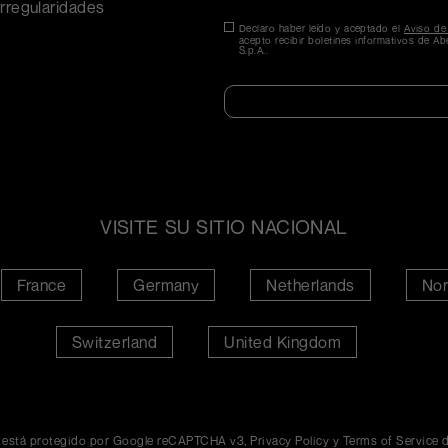
rregularidades
Consentimiento
Declaro haber leído y aceptado el
*
Aviso de
acepto recibir boletines informativos de Abe
S.p.A..
VISITE SU SITIO NACIONAL
France
Germany
Netherlands
Nor
Switzerland
United Kingdom
o está protegido por Google reCAPTCHA v3,
Privacy Policy
y
Terms of Service
d