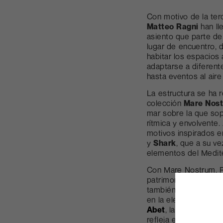
Con motivo de la ter
Matteo Ragni
han ll
asiento que parte de 
lugar de encuentro,
habitar los espacios
adaptarse a diferen
hasta eventos al aire 
La estructura se ha 
colección
Mare Nos
mar sobre la que sopl
rítmica y envolvente.
motivos inspirados e
y
Shark
, que a su v
elementos del Medit
Con Mare Nostrum, R
patrimonio colectivo:
también ecosistema 
en la elección del ma
Abet
, laminado con 
refleja el compromis