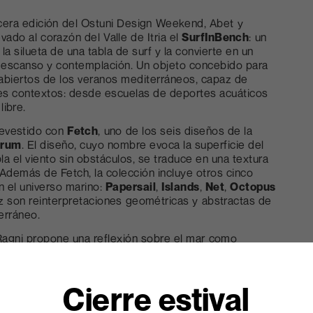
cera edición del Ostuni Design Weekend, Abet y
evado al corazón del Valle de Itria el
SurfInBench
: un
la silueta de una tabla de surf y la convierte en un
 descanso y contemplación. Un objeto concebido para
 abiertos de los veranos mediterráneos, capaz de
tes contextos: desde escuelas de deportes acuáticos
libre.
revestido con
Fetch
, uno de los seis diseños de la
trum
. El diseño, cuyo nombre evoca la superficie del
a el viento sin obstáculos, se traduce en una textura
 Además de Fetch, la colección incluye otros cinco
n el universo marino:
Papersail
,
Islands
,
Net
,
Octopus
ez son reinterpretaciones geométricas y abstractas de
erráneo.
agni propone una reflexión sobre el mar como
 símbolo de vitalidad, biodiversidad e intercambio, pero
frágil. Un compromiso que se hace aún más concreto
terial: la colección, de hecho, está fabricada en
Re-
Cierre estival
papel kraft 100 % reciclado postconsumo, lo que
o de Abet Laminati con un diseño más consciente y