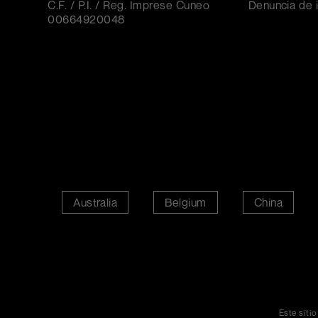
C.F. / P.I. / Reg. Imprese Cuneo
Denuncia de i
00664920048
Australia
Belgium
China
Este siti