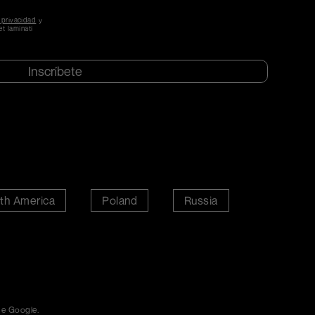
CAPTCHA
 privacidad
y
t laminati
th America
Poland
Russia
e Google.