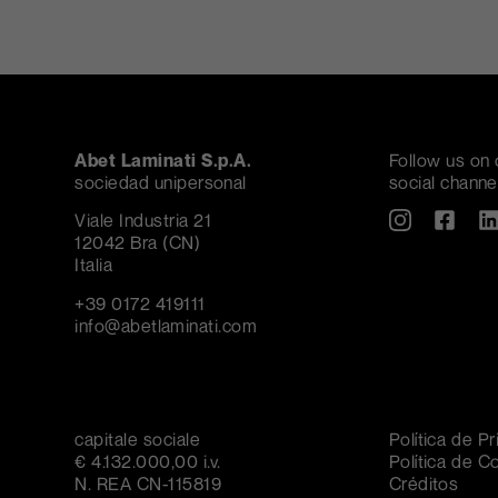
Abet Laminati S.p.A.
Follow us on 
sociedad unipersonal
social channe
Viale Industria 21
12042 Bra (CN)
Italia
+39 0172 419111
info@abetlaminati.com
capitale sociale
Política de P
€ 4.132.000,00 i.v.
Política de C
N. REA CN-115819
Créditos