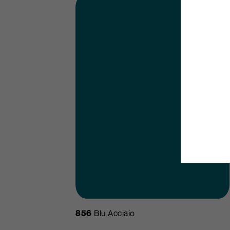
856
Blu Acciaio