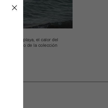
del mar, la playa, el calor del
n Blu Acciaio de la colección