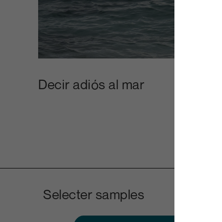
Decir adiós al mar
Selecter samples