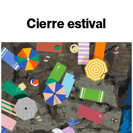
Cierre estival
Despídete 
verano co
Colours