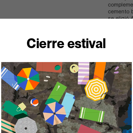
complemen
cemento b
se eligió 
resto de m
armonía. 
Cierre estival
contenedo
de la col
satinado, 
tridimens
más el efe
espacio c