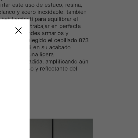
tar este uso de estuco, resina,
lanco y acero inoxidable, también
Abet Laminati para equilibrar el
ateriales y trabajar en perfecta
Para los grandes armarios y
res se ha elegido el cepillado 873
ección Metalli en su acabado
que aporta una ligera
ionalidad añadida, amplificando aún
cto luminoso y reflectante del
ircundante.