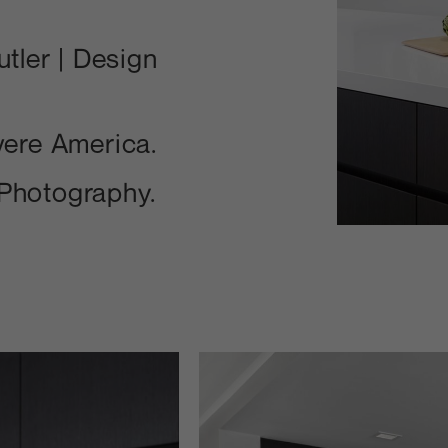
tler | Design
ere America.
 Photography.