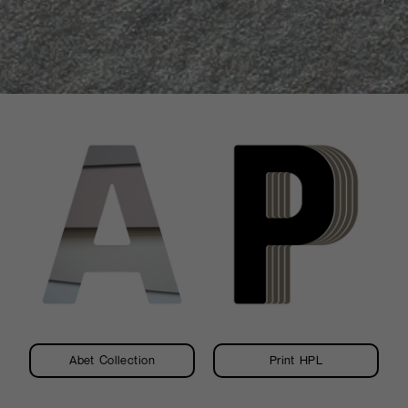
aspecto de los
decorados.
Bark
Recordando la
naturaleza, las raíces y la
esencia de la madera,
dotando al laminado de
una textura material. Es
intencionalmente
imperfecto donde se
combinan la calidez y la
energía.
Abet Collection
Print HPL