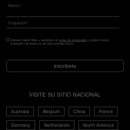
Dirección
*
Nazione*
Ocupación
*
Consentimiento
Declaro haber leído y aceptado el
*
Aviso de privacidad
y acepto recibir
boletines informativos de Abet laminati S.p.A..
*
CAPTCHA
VISITE SU SITIO NACIONAL
Australia
Belgium
China
France
Germany
Netherlands
North America