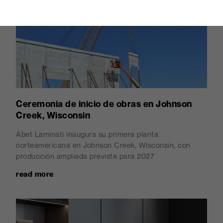
Ceremonia de inicio de obras en Johnson
Creek, Wisconsin
Abet Laminati inaugura su primera planta
norteamericana en Johnson Creek, Wisconsin, con
producción ampliada prevista para 2027
read more