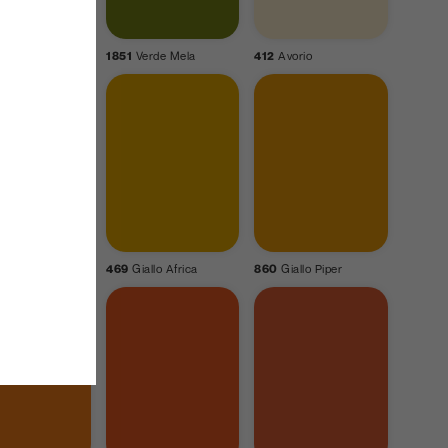
ime
1851
Verde Mela
412
Avorio
ndia
469
Giallo Africa
860
Giallo Piper