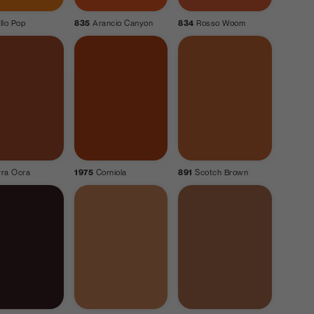
llo Pop
835
Arancio Canyon
834
Rosso Woom
rra Ocra
1975
Corniola
891
Scotch Brown