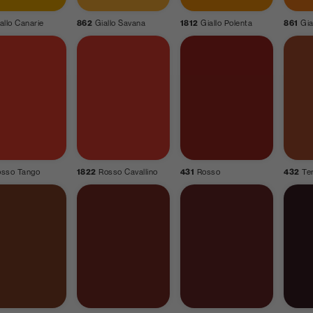
allo Canarie
862
Giallo Savana
1812
Giallo Polenta
861
Gia
osso Tango
1822
Rosso Cavallino
431
Rosso
432
Te