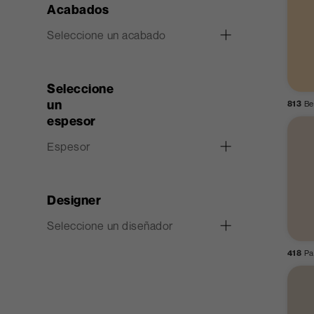
Acabados
Seleccione un acabado
66
Aquarama
Bark
Seleccione
un
813
Be
espesor
Espesor
0.2 mm
0.3 mm
0.4 mm
Designer
Seleccione un diseñador
Alessandro
Ettore Sottsass
Giulio Cappelli
418
Pa
Mendini