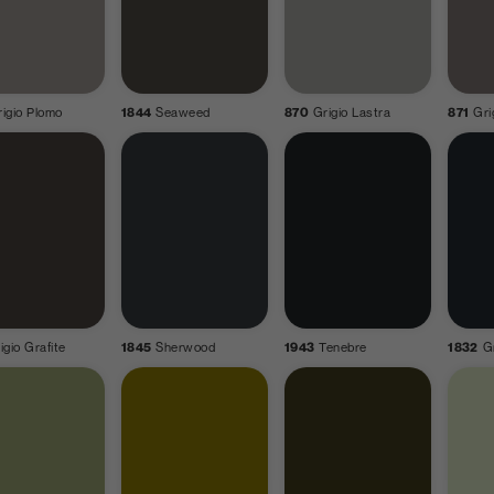
igio Plomo
1844
Seaweed
870
Grigio Lastra
871
Gri
igio Grafite
1845
Sherwood
1943
Tenebre
1832
G