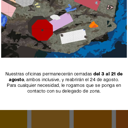
mpreverde
1823
Verde Maquis
441
Verde Cedro
1850
L
Nuestras oficinas permanecerán cerradas
del 3 al 21 de
iallo Ocra
463
Giallo Pom-Pom
1842
Moutarde
1940
I
agosto
, ambos inclusive, y reabrirán el 24 de agosto.
Para cualquier necesidad, le rogamos que se ponga en
contacto con su delegado de zona.