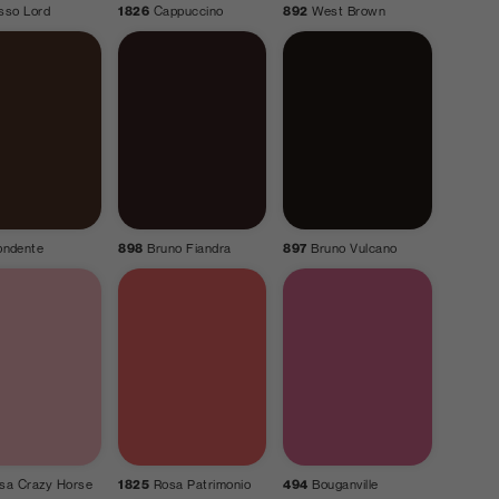
sso Lord
1826
Cappuccino
892
West Brown
ondente
898
Bruno Fiandra
897
Bruno Vulcano
sa Crazy Horse
1825
Rosa Patrimonio
494
Bouganville