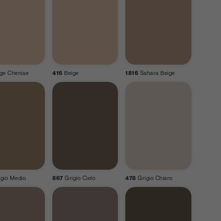
oss
Dharma
Geo
Grainwood
ge Chenise
416
Beige
1816
Sahara Beige
8 mm
0.9 mm
1 mm
1.2 mm
ola Navone
Superstudio
Ugo Nespolo
igio Medio
867
Grigio Cielo
478
Grigio Chiaro