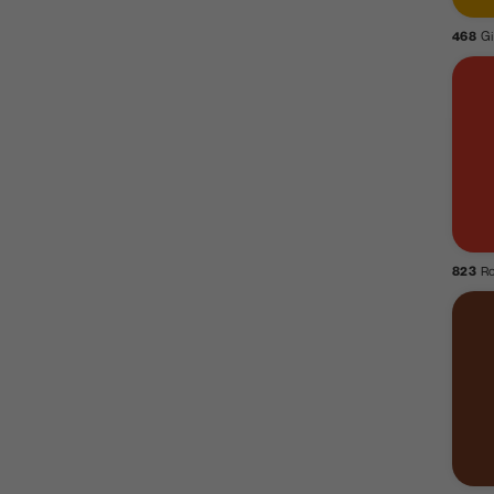
468
Gi
823
R