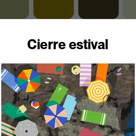
rde Sub
1852
Verde Oliva
1853
Muschio
454
Ve
Cierre estival
rde Chiaro
1854
Verde Smeraldo
845
Verde Versailles
440
Ve