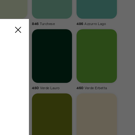
rde Caraibi
846
Turchese
486
Azzurro Lago
rde Biliardo
450
Verde Lauro
460
Verde Erbetta