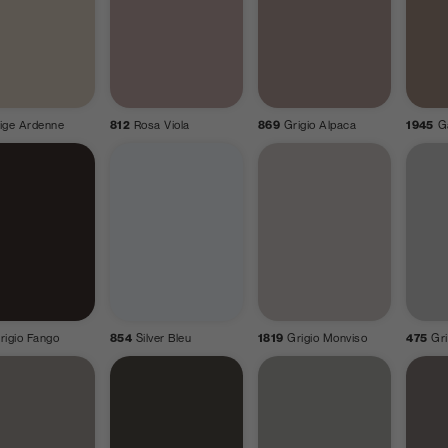
ige Ardenne
812
Rosa Viola
869
Grigio Alpaca
1945
G
rigio Fango
854
Silver Bleu
1819
Grigio Monviso
475
Gri