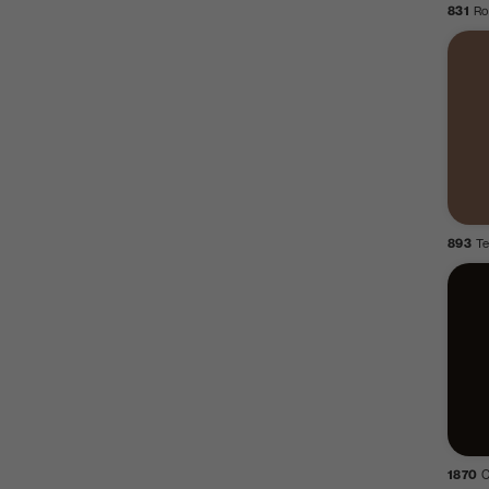
831
Ro
893
Te
1870
C